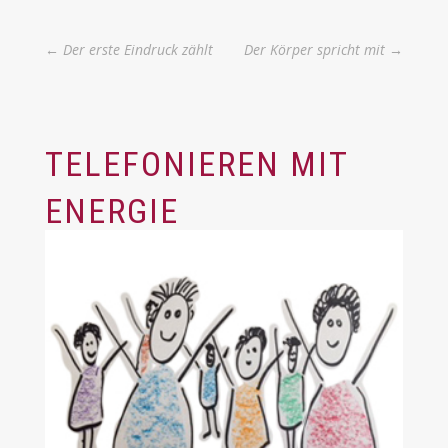
←
Der erste Eindruck zählt
Der Körper spricht mit
→
TELEFONIEREN MIT
ENERGIE
Energiespritzen
,
Kommunikation