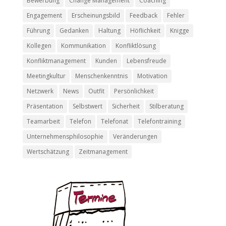
Bewerbung
Change Management
Coaching
Engagement
Erscheinungsbild
Feedback
Fehler
Führung
Gedanken
Haltung
Höflichkeit
Knigge
Kollegen
Kommunikation
Konfliktlösung
Konfliktmanagement
Kunden
Lebensfreude
Meetingkultur
Menschenkenntnis
Motivation
Netzwerk
News
Outfit
Persönlichkeit
Präsentation
Selbstwert
Sicherheit
Stilberatung
Teamarbeit
Telefon
Telefonat
Telefontraining
Unternehmensphilosophie
Veränderungen
Wertschätzung
Zeitmanagement