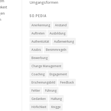
dem
Umgangsformen
hkeit
gen
SO.PEDIA
n
Anerkennung
Anstand
Auftreten
Ausbildung
Authentizität
Außenwirkung
Azubis
Benimmregeln
Bewerbung
Change Management
Coaching
Engagement
Erscheinungsbild
Feedback
Fehler
Führung
Gedanken
Haltung
Höflichkeit
Knigge