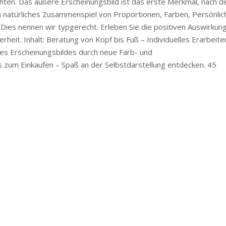
chten. Das äußere Erscheinungsbild ist das erste Merkmal, nach 
in natürliches Zusammenspiel von Proportionen, Farben, Persönlic
Dies nennen wir typgerecht. Erleben Sie die positiven Auswirkun
rheit. Inhalt: Beratung von Kopf bis Fuß – Individuelles Erarbeite
es Erscheinungsbildes durch neue Farb- und
s zum Einkaufen – Spaß an der Selbstdarstellung entdecken. 45