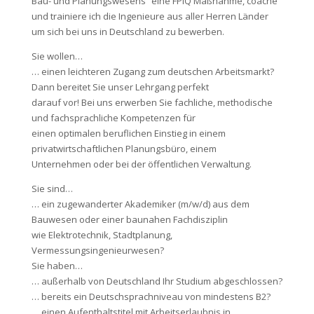
Bau- und Planungswesens“ eine FPIQ Maßnahme, coache
und trainiere ich die Ingenieure aus aller Herren Länder
um sich bei uns in Deutschland zu bewerben.
Sie wollen…
… einen leichteren Zugang zum deutschen Arbeitsmarkt?
Dann bereitet Sie unser Lehrgang perfekt
darauf vor! Bei uns erwerben Sie fachliche, methodische
und fachsprachliche Kompetenzen für
einen optimalen beruflichen Einstieg in einem
privatwirtschaftlichen Planungsbüro, einem
Unternehmen oder bei der öffentlichen Verwaltung.
Sie sind…
… ein zugewanderter Akademiker (m/w/d) aus dem
Bauwesen oder einer baunahen Fachdisziplin
wie Elektrotechnik, Stadtplanung,
Vermessungsingenieurwesen?
Sie haben…
… außerhalb von Deutschland Ihr Studium abgeschlossen?
… bereits ein Deutschsprachniveau von mindestens B2?
… einen Aufenthaltstitel mit Arbeitserlaubnis in