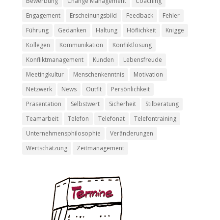
Bewerbung
Change Management
Coaching
Engagement
Erscheinungsbild
Feedback
Fehler
Führung
Gedanken
Haltung
Höflichkeit
Knigge
Kollegen
Kommunikation
Konfliktlösung
Konfliktmanagement
Kunden
Lebensfreude
Meetingkultur
Menschenkenntnis
Motivation
Netzwerk
News
Outfit
Persönlichkeit
Präsentation
Selbstwert
Sicherheit
Stilberatung
Teamarbeit
Telefon
Telefonat
Telefontraining
Unternehmensphilosophie
Veränderungen
Wertschätzung
Zeitmanagement