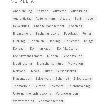
SO.PEDIA
Anerkennung
Anstand
Auftreten
Ausbildung
Authentizität
Außenwirkung
Azubis
Benimmregeln
Bewerbung
Change Management
Coaching
Engagement
Erscheinungsbild
Feedback
Fehler
Führung
Gedanken
Haltung
Höflichkeit
Knigge
Kollegen
Kommunikation
Konfliktlösung
Konfliktmanagement
Kunden
Lebensfreude
Meetingkultur
Menschenkenntnis
Motivation
Netzwerk
News
Outfit
Persönlichkeit
Präsentation
Selbstwert
Sicherheit
Stilberatung
Teamarbeit
Telefon
Telefonat
Telefontraining
Unternehmensphilosophie
Veränderungen
Wertschätzung
Zeitmanagement